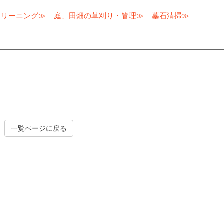
クリーニング≫
庭、田畑の草刈り・管理≫
墓石清掃≫
一覧ページに戻る