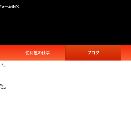
フォーム優心】
便利屋の仕事
ブログ
した。
た。